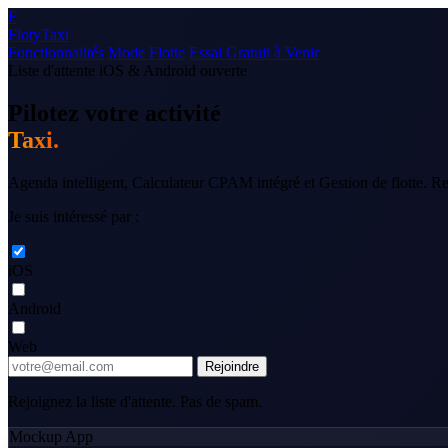
F
Floty
Taxi
Fonctionnalités
Mode Flotte
Essai Gratuit à Venir
Liste d'attente iOS & Android ouverte
Pilotez votre activité
Taxi.
Agenda intelligent, Calculateur CPAM intégré et Gestion de flotte.
Re
Je suis intéressé par :
iOS
Android
Web
Rejoindre
Rejoignez la liste d'attente. Pas de spam.
Mockup App